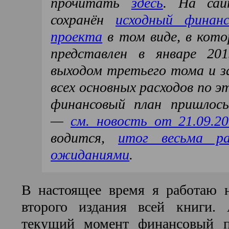
прочитать
здесь
. На са
сохранён
исходный финан
проекта
в том виде, в кото
представлен в январе 20
выходом третьего тома и з
всех основных расходов по э
финансовый план пришлос
—
см. новость от 21.09.2
водится,
итог весьма ра
ожиданиями
.
В настоящее время я работаю н
второго издания всей книги.
текущий момент финансовый 